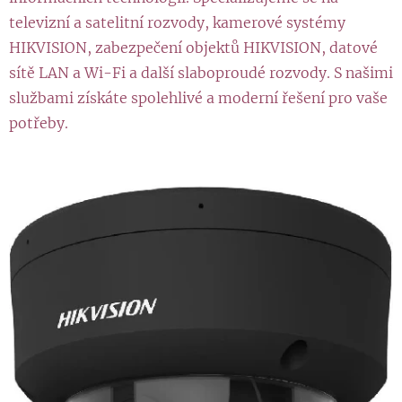
televizní a satelitní rozvody, kamerové systémy
HIKVISION, zabezpečení objektů HIKVISION, datové
sítě LAN a Wi-Fi a další slaboproudé rozvody. S našimi
službami získáte spolehlivé a moderní řešení pro vaše
potřeby.